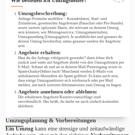
Wie bestellen ich Umzugshelfer?
Umzugsbeschreibung: 
Anfrage-Formular ausfüllen – Kontaktdaten, Start- und 
Zieladresse, gewünschte Angebotsart (Pauschal oder Pro-Stunde) 
sowie weitere optionale Daten, die relevant zu deinem Umzug 
sein könnten, wie Möntageservice, Umzugsmaterialien, 
Umzugsumfang (Umzugsgüter). Je ausführlicher und genauer du 
deinen Umzug beschreibst, umso genauer werden die Angebote 
sein.
Angebote erhalten: 
Hast du die Anfrage erfolgreich gesendet? dann lehne dich 
zurück und warte auf Angebote direkt von den Umzugsfirmen per 
E-Mail. Schaue ab und an in deinem Mail-Posteingang sowie in 
Spam-(Junk)-Ordner nach! Manchmal werden E-Mails von 
unbekannten Absendern als Spam gefiltert. Es kann auch sein, 
dass einige Umzugsanbieter sich telefonisch oder per Mail 
melden, um nach weiteren Informationen zum Umzug zu fragen.
Angebote annehmen oder ablehnen: 
Die erhaltenen Angebote/Kostenvoranschläge sind 
unverbindlich. Das heißt, du darfst sie auch einfach kostenfrei 
ablehnen.
Umzugsplanung & Vorbereitungen
Ein Umzug
kann eine stressige und zeitaufwändige