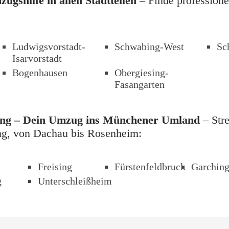
gshilfe in allen Stadtteilen
 – Finde professione
Ludwigsvorstadt-
Schwabing-West
Sc
Isarvorstadt
Bogenhausen
Obergiesing-
Fasangarten
ng – Dein Umzug ins Münchener Umland
 – Str
ng, von Dachau bis Rosenheim: 
Info
Freising
Fürstenfeldbruck
Garchin
g
Unterschleißheim