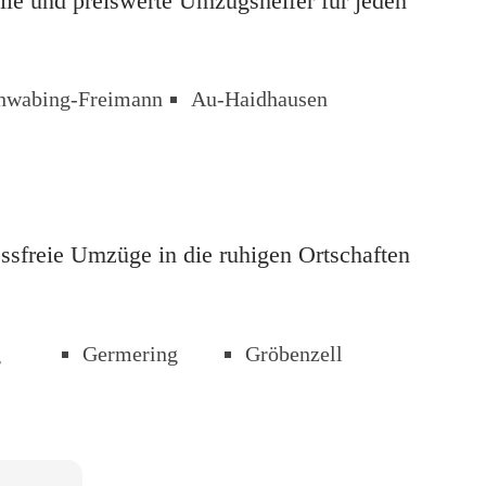
lle und preiswerte Umzugshelfer für jeden 
hwabing-Freimann
Au-Haidhausen
essfreie Umzüge in die ruhigen Ortschaften 
g
Germering
Gröbenzell